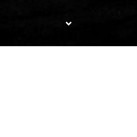
THE VISION
Lorem ipsum dolor sit amet, consectetur adipiscing elit. Morbi sagittis, sem
quis lacinia faucibus, orci ipsum gravida tortor, vel interdum mi sapien ut
justo. Nulla varius consequat magna, id molestie ipsum volutpat quis.
Suspendisse consectetur fringilla luctus. Fusce id mi diam, non ornare orci.
Pellentesque ipsum erat, facilisis ut venenatis eu, sodales vel dolor.